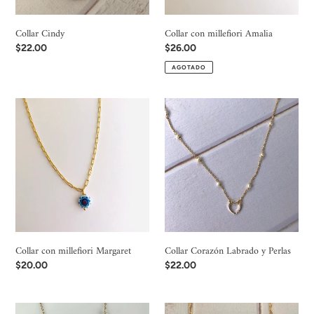
Collar Cindy
Collar con millefiori Amalia
Precio
$22.00
Precio
$26.00
habitual
habitual
AGOTADO
Collar
Collar
con
Corazón
millefiori
Labrado
Margaret
y
Perlas
Collar con millefiori Margaret
Collar Corazón Labrado y Perlas
Precio
$20.00
Precio
$22.00
habitual
habitual
Collar
Collar