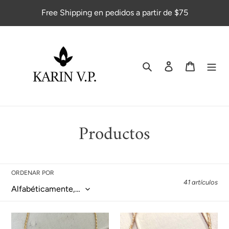
Ir
Free Shipping en pedidos a partir de $75
directamente
al
contenido
Buscar
Ingresar
Carrito
C
Productos
o
l
ORDENAR POR
41 artículos
e
c
Collar
Collar
Carly
Cinderella