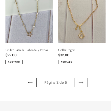
Estrella
Ingrid
Labrada
y
Perlas
Collar Estrella Labrada y Perlas
Collar Ingrid
Precio
$22.00
Precio
$32.00
habitual
habitual
AGOTADO
AGOTADO
Página 2 de 6
PAGINA
SIGUIENTE
ANTERIOR
PÁGINA