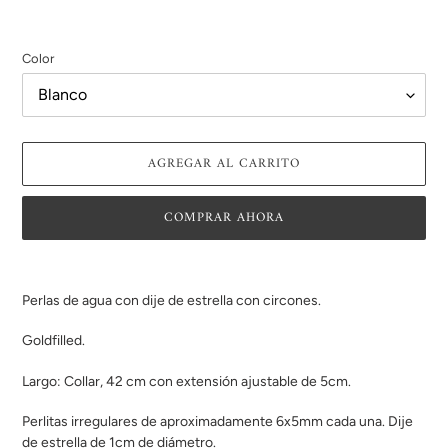
Color
AGREGAR AL CARRITO
COMPRAR AHORA
Agregando
el
Perlas de agua con dije de estrella con circones.
producto
a
Goldfilled.
tu
carrito
Largo: Collar, 42 cm con extensión ajustable de 5cm.
de
compra
Perlitas irregulares de aproximadamente 6x5mm cada una. Dije
de estrella de 1cm de diámetro.