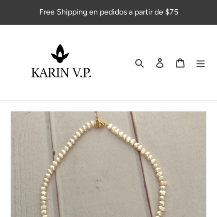
Ir
Free Shipping en pedidos a partir de $75
directamente
al
contenido
Buscar
Ingresar
Carrito